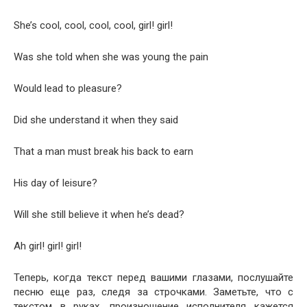
She’s cool, cool, cool, cool, girl! girl!
Was she told when she was young the pain
Would lead to pleasure?
Did she under­stand it when they said
That a man must break his back to earn
His day of leisure?
Will she still believe it when he’s dead?
Ah girl! girl! girl!
Теперь, когда текст перед вашими глазами, послушайте
песню еще раз, следя за строчками. Заметьте, что с
текстом в руках, произношение исполнителя кажется