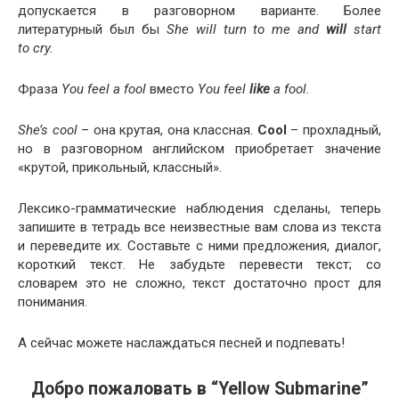
допускается в разговорном варианте. Более
литературный был бы
She will turn to me and
will
start
to cry.
Фраза
You feel a fool
вместо
You feel
like
a fool.
She’
s
cool
– она крутая, она классная.
Cool
– прохладный,
но в разговорном английском приобретает значение
«крутой, прикольный, классный».
Лексико-грамматические наблюдения сделаны, теперь
запишите в тетрадь все неизвестные вам слова из текста
и переведите их. Составьте с ними предложения, диалог,
короткий текст. Не забудьте перевести текст; со
словарем это не сложно, текст достаточно прост для
понимания.
А сейчас можете наслаждаться песней и подпевать!
Добро пожаловать в “Yellow Submarine”