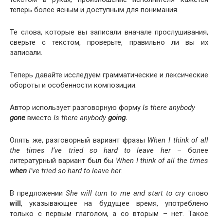
теперь более ясным и доступным для понимания.
Те слова, которые вы записали вначале прослушивания,
сверьте с текстом, проверьте, правильно ли вы их
записали.
Теперь давайте исследуем грамматические и лексические
обороты и особенности композиции.
Автор использует разговорную форму
Is
there
any­body
gone
вместо
Is
there
any­body
going.
Опять же, разговорный вариант фразы
When I think of all
the times I’ve tried so hard to leave her
– более
литературный вариант был бы
When I think of all the times
when
I’ve tried so hard to leave her.
В предложении
She
will
turn
to
me
and
start
to
cry
слово
will
, указывающее на будущее время, употреблено
только с первым глаголом, а со вторым – нет. Такое