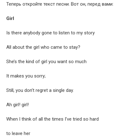
Теперь откройте текст песни. Вот он, перед вами:
Girl
Is there any­body gone to lis­ten to my story
All about the girl who came to stay?
She’s the kind of girl you want so much
It makes you sorry;
Still, you don’t regret a sin­gle day.
Ah girl! girl!
When I think of all the times I’ve tried so hard
to leave her