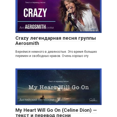
Английский по песням
0
Crazy легендарная песня группы
Aerosmith
Вернёмся немного в девяностые. Это время больших
перемен и свободных нравов. Очень хорошо эту
Английский по песням
0
My Heart Will Go On (Celine Dion) —
текст и перевод песни