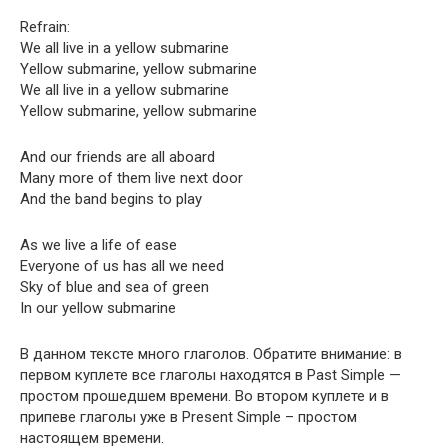
Refrain:
We all live in a yel­low submarine
Yel­low sub­ma­rine, yel­low submarine
We all live in a yel­low submarine
Yel­low sub­ma­rine, yel­low submarine
And our friends are all aboard
Many more of them live next door
And the band begins to play
As we live a life of ease
Every­one of us has all we need
Sky of blue and sea of green
In our yel­low submarine
В данном тексте много глаголов. Обратите внимание: в
первом куплете все глаголы находятся в Past Sim­ple —
простом прошедшем времени. Во втором куплете и в
припеве глаголы уже в Present Sim­ple – простом
настоящем времени.