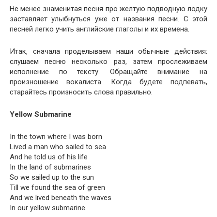
Не менее знаменитая песня про желтую подводную лодку
заставляет улыбнуться уже от названия песни. С этой
песней легко учить английские глаголы и их времена.
Итак, сначала проделываем наши обычные действия:
слушаем песню несколько раз, затем прослеживаем
исполнение по тексту. Обращайте внимание на
произношение вокалиста. Когда будете подпевать,
старайтесь произносить слова правильно.
Yel­low
Sub­ma­rine
In the town where I was born
Lived a man who sailed to sea
And he told us of his life
In the land of submarines
So we sailed up to the sun
Till we found the sea of green
And we lived beneath the waves
In our yel­low submarine