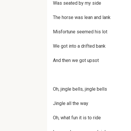
Was seat­ed by my side
The horse was lean and lank
Mis­for­tune seemed his lot
We got into a drift­ed bank
And then we got upsot
Oh, jin­gle bells, jin­gle bells
Jin­gle all the way
Oh, what fun it is to ride