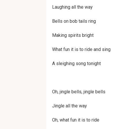
Laugh­ing all the way
Bells on bob tails ring
Mak­ing spir­its bright
What fun it is to ride and sing
A sleigh­ing song tonight
Oh, jin­gle bells, jin­gle bells
Jin­gle all the way
Oh, what fun it is to ride