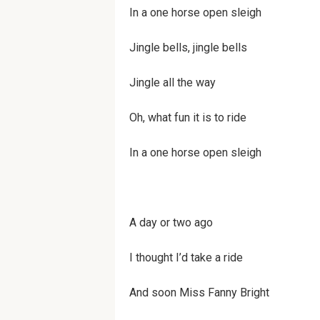
In a one horse open sleigh
Jin­gle bells, jin­gle bells
Jin­gle all the way
Oh, what fun it is to ride
In a one horse open sleigh
A day or two ago
I thought I’d take a ride
And soon Miss Fan­ny Bright