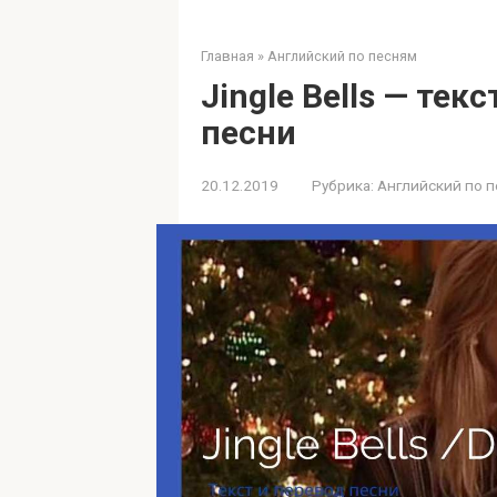
Главная
»
Английский по песням
Jingle Bells — те
песни
20.12.2019
Рубрика:
Английский по 