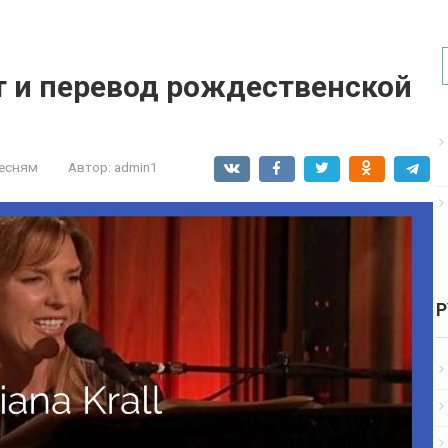
кст и перевод рождественской
песням
Автор:
admin1
Р