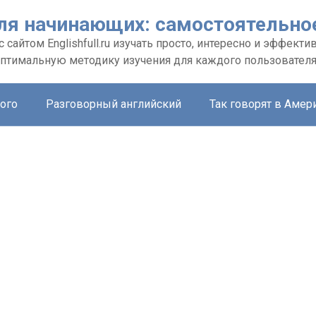
ля начинающих: самостоятельное
сайтом Еnglishfull.ru изучать просто, интересно и эффекти
птимальную методику изучения для каждого пользовател
ого
Разговорный английский
Так говорят в Амер