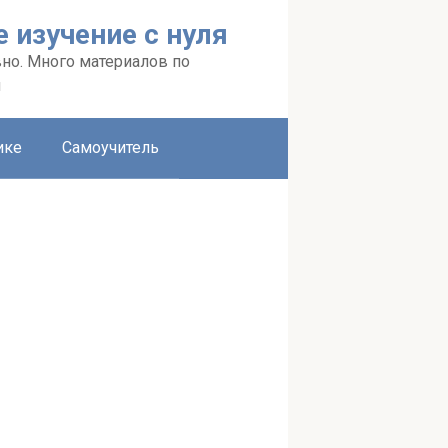
 изучение с нуля
вно. Много материалов по
я
ике
Самоучитель