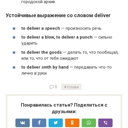
городской архив.
Устойчивые выражение со словом
deliver
to deliv­er a speech
— произносить речь
to deliv­er a blow, to deliv­er a punch
— сильно
ударить
to deliv­er the goods
— делать то, что пообещал,
или то, что от тебя ожидают
to deliv­er smth by hand
— передавать что-то
лично в руки
0
Слова
Понравилась статья? Поделиться с
друзьями: