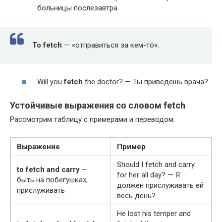
больницы послезавтра.
To
fetch
— «отправиться за кем-то».
Will you
fetch
the doc­tor? — Ты приведешь врача?
Устойчивые выражения со словом
fetch
Рассмотрим таблицу с примерами и переводом.
Выражение
Пример
Should I fetch and car­ry
to fetch and car­ry
—
for her all day? — Я
быть на побегушках,
должен прислуживать ей
прислуживать
весь день?
He lost his tem­per and