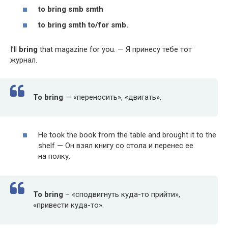
to bring smb smth
to bring smth to/for smb.
I’ll
bring
that mag­a­zine for you. — Я принесу тебе тот
журнал.
To bring
— «переносить», «двигать».
He took the book from the table and brought it to the
shelf — Он взял книгу со стола и перенес ее
на полку.
To
bring
– «сподвигнуть куда-то прийти»,
«привести куда-то».