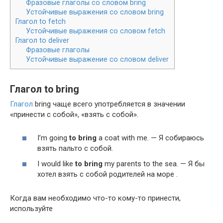
Фразовые глаголы со словом bring
Устойчивые выражения со словом bring
Глагол to fetch
Устойчивые выражения со словом fetch
Глагол to deliver
Фразовые глаголы
Устойчивые выражение со словом deliver
Глагол to bring
Глагол
bring чаще всего употребляется в значении
«принести с собой», «взять с собой».
I’m going
to
bring
a coat with me. — Я собираюсь
взять пальто с собой.
I would like
to
bring
my par­ents to the sea. — Я бы
хотел взять с собой родителей на море .
Когда вам необходимо что-то кому-то принести,
используйте