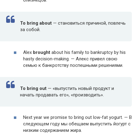
близнецов.
To bring about
— становиться причиной, повлечь
за собой.
Alex
brought
about his fam­i­ly to bank­rupt­cy by his
hasty deci­sion-mak­ing. — Алекс привел свою
семью к банкротству поспешными решениями.
To bring out
— «выпустить новый продукт и
начать продавать его», «производить».
Next year we promise to bring out low-fat yogurt. — В
следующем году мы обещаем выпустить йогурт с
низким содержанием жира.