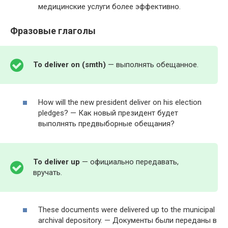
медицинские услуги более эффективно.
Фразовые глаголы
To
deliv­er
on
(
smth
)
— выполнять обещанное.
How will the new pres­i­dent deliv­er on his elec­tion
pledges? — Как новый президент будет
выполнять предвыборные обещания?
To deliv­er up
— официально передавать,
вручать.
These doc­u­ments were deliv­ered up to the munic­i­pal
archival depos­i­to­ry. — Документы были переданы в