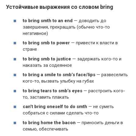
Устойчивые выражения со словом bring
to bring smth to an end
— доводить до
завершения, прекращать (обычно что-то
негативное)
to bring smb to pow­er
— привести к власти в
стране
to bring smb to jus­tice
— задержать кого-то и
наказать за содеянное
to bring a smile to smb’s face/lips
— развеселить
кого-то, вызвать улыбку на губах
to bring tears to smb’s eyes
— расстроить кого-
то, заставить плакать
can
’
t
bring
one­self
to
do
smth
— не суметь
собраться с силами сделать что-то
to bring home the bacon
— приносить деньги в
семью, обеспечивать