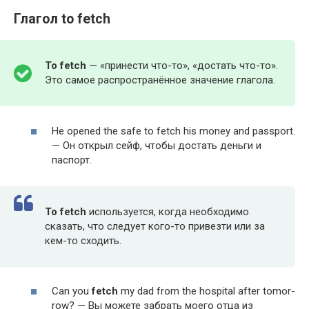
Глагол to fetch
To
fetch
— «принести что-то», «достать что-то».
Это самое распространённое значение глагола.
He opened the safe to fetch his mon­ey and pass­port.
— Он открыл сейф, чтобы достать деньги и
паспорт.
To
fetch
используется, когда необходимо
сказать, что следует кого-то привезти или за
кем-то сходить.
Can you
fetch
my dad from the hos­pi­tal after tomor­
row? — Вы можете забрать моего отца из