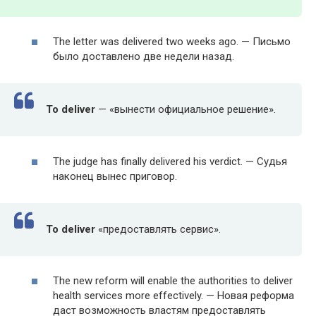
The let­ter was deliv­ered two weeks ago. — Письмо
было доставлено две недели назад.
To
deliv­er
— «вынести официальное решение».
The judge has final­ly deliv­ered his ver­dict. — Судья
наконец вынес приговор.
To
deliv­er
«предоставлять сервис».
The new reform will enable the author­i­ties to deliv­er
health ser­vices more effec­tive­ly. — Новая реформа
даст возможность властям предоставлять