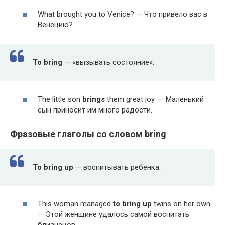
What brought you to Venice? — Что привело вас в
Венецию?
To
bring
— «вызывать состояние».
The lit­tle son
brings
them great joy. — Маленький
сын приносит им много радости.
Фразовые глаголы со словом bring
To bring up
— воспитывать ребенка.
This woman man­aged
to bring up
twins on her own.
— Этой женщине удалось самой воспитать