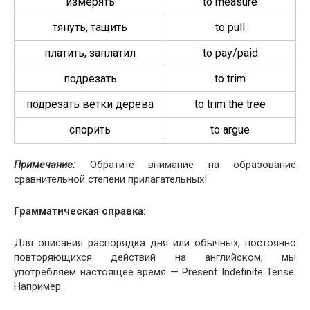
измерять
to mea­sure
тянуть, тащить
to pull
платить, заплатил
to pay/paid
подрезать
to trim
подрезать ветки дерева
to trim the tree
спорить
to argue
Примечание:
Обратите внимание на образование
сравнительной степени прилагательных!
Грамматическая справка:
Для описания распорядка дня или обычных, постоянно
повторяющихся действий на английском, мы
употребляем настоящее время — Present Indef­i­nite Tense.
Например: