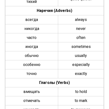
тихий
Наречия (Adverbs)
всегда
always
никогда
nev­er
часто
often
иногда
some­times
обычно
usu­al­ly
особенно
espe­cial­ly
точно
exact­ly
Глаголы (Verbs)
вмещать
to hold
отмечать
to mark