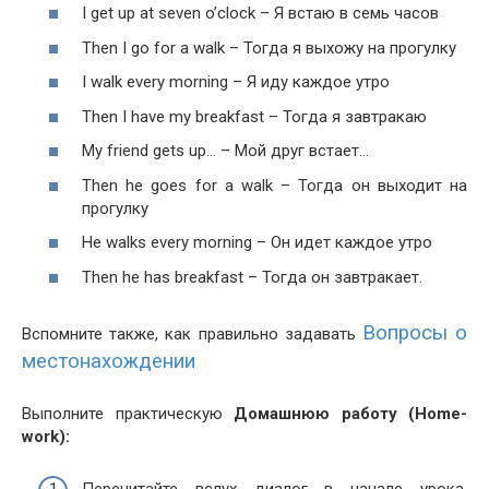
I get up at sev­en o’clock – Я встаю в семь часов
Then I go for a walk – Тогда я выхожу на прогулку
I walk every morn­ing – Я иду каждое утро
Then I have my break­fast – Тогда я завтракаю
My friend gets up… – Мой друг встает…
Then he goes for a walk – Тогда он выходит на
прогулку
He walks every morn­ing – Он идет каждое утро
Then he has break­fast – Тогда он завтракает.
Вопросы о
Вспомните также, как правильно задавать
местонахождении
Выполните практическую
Домашнюю работу (Home­
work):