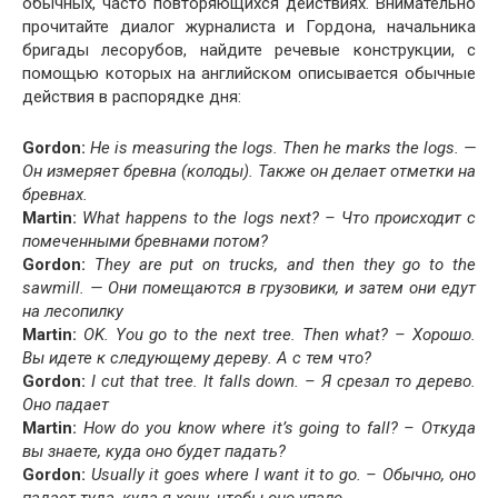
обычных, часто повторяющихся действиях. Внимательно
прочитайте диалог журналиста и Гордона, начальника
бригады лесорубов, найдите речевые конструкции, с
помощью которых на английском описывается обычные
действия в распорядке дня:
Gor­don:
He is mea­sur­ing the logs. Then he marks the logs. —
Он измеряет бревна (колоды). Также он делает отметки на
бревнах.
Mar­tin:
What hap­pens to the logs next? – Что происходит с
помеченными бревнами потом?
Gor­don:
They are put on trucks, and then they go to the
sawmill. — Они помещаются в грузовики, и затем они едут
на лесопилку
Mar­tin:
OK. You go to the next tree. Then what? – Хорошо.
Вы идете к следующему дереву. А с тем что?
Gor­don:
I cut that tree. It falls down. – Я срезал то дерево.
Оно падает
Mar­tin:
How do you know where it’s going to fall? – Откуда
вы знаете, куда оно будет падать?
Gor­don:
Usu­al­ly it goes where I want it to go. – Обычно, оно
падает туда, куда я хочу, чтобы оно упало.