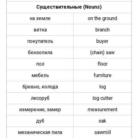
Существительные (Nouns)
на земле
on the ground
ветка
branch
покупатель
buy­er
бензопила
(chain) saw
пол
floor
мебель
fur­ni­ture
бревно, колода
log
лесоруб
log cut­ter
измерение, замер
mea­sure­ment
дуб
oak
механическая пила
sawmill