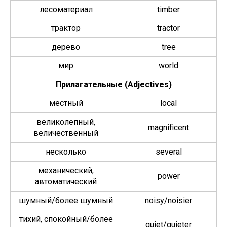
лесоматериал
tim­ber
трактор
trac­tor
дерево
tree
мир
world
Прилагательные (Adjec­tives)
местный
local
великолепный,
mag­nif­i­cent
величественный
несколько
sev­er­al
механический,
pow­er
автоматический
шумный/более шумный
noisy/noisier
тихий, спокойный/более
quiet/quieter