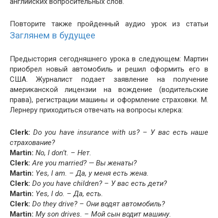
английских вопросительных слов.
Повторите также пройденный аудио урок из статьи
Заглянем в будущее
Предыстория сегодняшнего урока в следующем: Мартин
приобрел новый автомобиль и решил оформить его в
США. Журналист подает заявление на получение
американской лицензии на вождение (водительские
права), регистрации машины и оформление страховки. М.
Лернеру приходиться отвечать на вопросы клерка:
Clerk:
Do you have insur­ance with us? – У вас есть наше
страхование?
Mar­tin:
No, I don’t. – Нет.
Clerk:
Are you mar­ried? — Вы женаты?
Mar­tin:
Yes, I am. – Да, у меня есть жена.
Clerk:
Do you have chil­dren? – У вас есть дети?
Mar­tin:
Yes, I do. – Да, есть.
Clerk:
Do they dri­ve? – Они водят автомобиль?
Mar­tin:
My son dri­ves. – Мой сын водит машину.