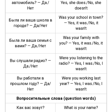
автомобиль? — Да./
Yes, she does./No, she
Нет
doesn’t
Was your school in town?
Была ли ваша школа в
— Yes, it was./No, it
городе? — Да/Нет
wasn’t
Was your fam­i­ly with
Была ли ваша семья с
you? — Yes, it was./No, it
вами? — Да./Нет
wasn’t
Were you lis­ten­ing to the
Вы слушали радио? —
radio? — Yes, I was./No, I
Да./Нет
wasn’t
Вы работали в
Were you work­ing last
прошлом году? — Да/
year? — Yes, I was./No, I
Нет
wasn’t
Вопросительные слова (ques­tion words)
Как вас зовут?
What is your name?