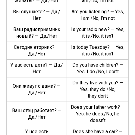
женаты? — Да./Нет
am./No, I’m not
Вы слушаете? — Да./
Are you lis­ten­ing? — Yes,
Нет
I am./No, I’m not
Ваш радиоприемник
Is your radio new? — Yes,
новый? — Да./Нет
it is./No, it isn’t
Сегодня вторник? —
Is today Tues­day? — Yes,
Да./Нет
it is./No, it isn’t
У вас есть дети? — Да./
Do you have chil­dren? —
Нет
Yes, I do./No, I don’t
Do they live with you? —
Они живут с вами? —
Yes, they do./No,
Да./Нет
they don’t
Does your father work? —
Ваш отец работает? —
Yes, he does./No, he
Да./Нет
doesn’t
У нее есть
Does she have a car? —