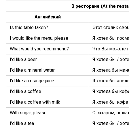
В ресторане (At the resta
Английский
Is this table taken?
Этот столик сво
I would like the menu, please
Я хотел бы посм
What would you recommend?
Что Вы можете 
I’d like a beer
Я хотел бы / хот
I’d like a min­er­al water
Я хотела бы ми
I’d like an orange juice
Я хотел бы апел
I’d like a coffee
Я хотела бы коф
I’d like a cof­fee with milk
Я хотел бы кофе
With sug­ar, please
С сахаром, пожа
I’d like a tea
Я хотел бы / хот