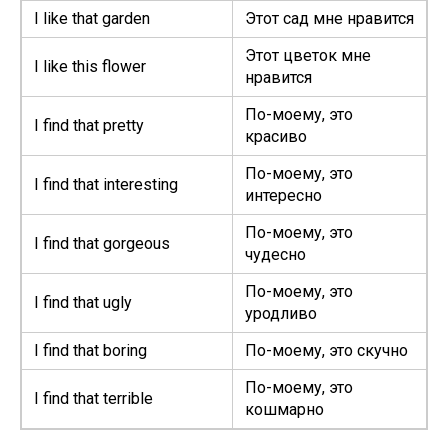
I like that garden
Этот сад мне нравится
Этот цветок мне
I like this flower
нравится
По-моему, это
I find that pretty
красиво
По-моему, это
I find that interesting
интересно
По-моему, это
I find that gorgeous
чудесно
По-моему, это
I find that ugly
уродливо
I find that boring
По-моему, это скучно
По-моему, это
I find that terrible
кошмарно