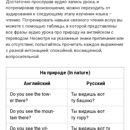
Достаточно прослушав аудио запись урока, и
потренировав произношение, можно переходить от
аудирования к следующему этапу изучения языка –
чтению. Потренировать навыки связного чтения вслух вы
можете с помощью таблицы, в которой представлены
все фразы аудио урока про природу на английском с
переводом. Несмотря на указанные знаки препинания или
их отсутствие, попытайтесь прочитать каждое выражение
с разной интонацией: спокойной, восхищенной,
вопросительной.
На природе (In nature)
Английский
Русский
Do you see the tow­
Ты видишь вот
er there?
ту башню?
Do you see the moun­
Ты видишь вот
tain there?
ту гору?
Do you see the vil­
Ты видишь вот ту