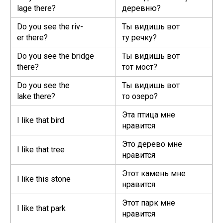
lage there?
деревню?
Do you see the riv­
Ты видишь вот
er there?
ту речку?
Do you see the bridge
Ты видишь вот
there?
тот мост?
Do you see the
Ты видишь вот
lake there?
то озеро?
Эта птица мне
I like that bird
нравится
Это дерево мне
I like that tree
нравится
Этот камень мне
I like this stone
нравится
Этот парк мне
I like that park
нравится