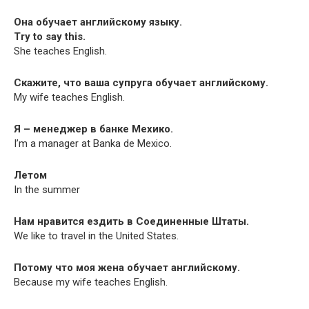
Она обучает английскому языку.
Try to say this.
She teach­es English.
Скажите, что ваша супруга обучает английскому.
My wife teach­es English.
Я – менеджер в банке Мехико.
I’m a man­ag­er at Ban­ka de Mexico.
Летом
In the summer
Нам нравится ездить в Соединенные Штаты.
We like to trav­el in the Unit­ed States.
Потому что моя жена обучает английскому.
Because my wife teach­es English.