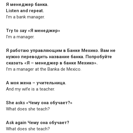
Я менеджер банка.
Lis­ten and repeat.
I’m a bank manager.
Try to say «Я менеджер»
I’m a manager.
Я работаю управляющим в Банке Мехико. Вам не
нужно переводить название банка. Попробуйте
сказать «Я – менеджер в банке Мехико».
I’m a man­ag­er at the Ban­ka de Mexico.
А моя жена – учительница.
And my wife is a teacher.
She asks «Чему она обучает?»
What does she teach?
Ask again Чему она обучает?
What does she teach?