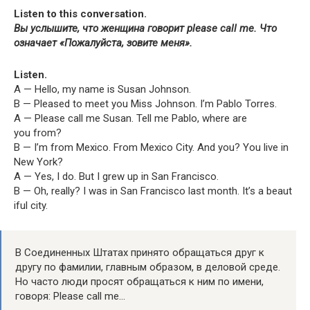
Lis­ten to this conversation.
Вы услышите, что женщина говорит please call me. Что
означает «Пожалуйста, зовите меня».
Lis­ten.
A — Hel­lo, my name is Susan Johnson.
B — Pleased to meet you Miss John­son. I’m Pablo Torres.
A — Please call me Susan. Tell me Pablo, where are
you from?
B — I’m from Mex­i­co. From Mex­i­co City. And you? You live in
New York?
A — Yes, I do. But I grew up in San Francisco.
B — Oh, real­ly? I was in San Fran­cis­co last month. It’s a beau­t
i­ful city.
В Соединенных Штатах принято обращаться друг к
другу по фамилии, главным образом, в деловой среде.
Но часто люди просят обращаться к ним по имени,
говоря: Please call me…