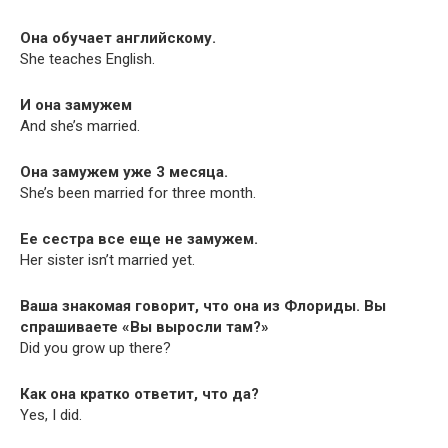
Она обучает английскому.
She teach­es English.
И она замужем
And she’s married.
Она замужем уже 3 месяца.
She’s been mar­ried for three month.
Ее сестра все еще не замужем.
Her sis­ter isn’t mar­ried yet.
Ваша знакомая говорит, что она из Флориды. Вы
спрашиваете «Вы выросли там?»
Did you grow up there?
Как она кратко ответит, что да?
Yes, I did.