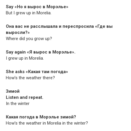
Say «Но я вырос в Морэлье»
But I grew up in Morelia.
Она вас не расслышала и переспросила «Где вы
выросли?»
Where did you grow up?
Say again «Я вырос в Морэлье».
I grew up in Morelia.
She asks «Какая там погода»
How’s the weath­er there?
Зимой
Lis­ten and repeat.
In the winter
Какая погода в Морэлье зимой?
How’s the weath­er in More­lia in the winter?