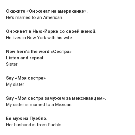
Скажите «Он женат на американке».
He’s mar­ried to an American.
Он живет в Нью-Йорке со своей женой.
He lives in New York with his wife.
Now here’s the word «Сестра»
Lis­ten and repeat.
Sister
Say «Моя сестра»
My sister
Say «Моя сестра замужем за мексиканцем».
My sis­ter is mar­ried to a Mexican.
Ее муж из Пуэбло.
Her hus­band is from Pueblo.