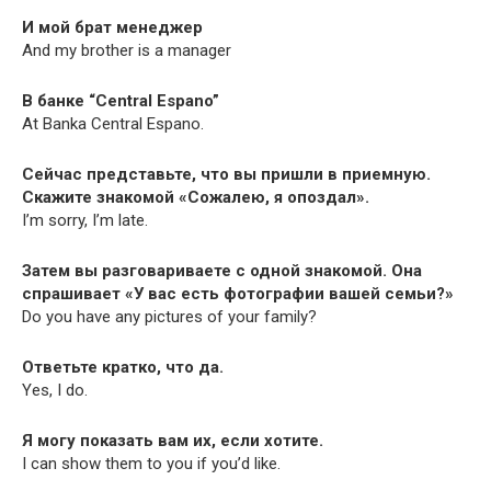
И мой брат менеджер
And my broth­er is a manager
В банке “Cen­tral Espano”
At Ban­ka Cen­tral Espano.
Сейчас представьте, что вы пришли в приемную.
Скажите знакомой «Сожалею, я опоздал».
I’m sor­ry, I’m late.
Затем вы разговариваете с одной знакомой. Она
спрашивает «У вас есть фотографии вашей семьи?»
Do you have any pic­tures of your family?
Ответьте кратко, что да.
Yes, I do.
Я могу показать вам их, если хотите.
I can show them to you if you’d like.