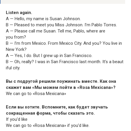
Lis­ten again.
A — Hel­lo, my name is Susan Johnson.
B — Pleased to meet you Miss John­son. I’m Pablo Torres.
A — Please call me Susan. Tell me, Pablo, where are
you from?
B — I’m from Mex­i­co. From Mex­i­co City. And you? You live in
New York?
A — Yes, I do. But I grew up in San Francisco.
B — Oh, real­ly? I was in San Fran­cis­co last month. It’s a beau­t
i­ful city.
Вы с подругой решили поужинать вместе. Как она
скажет вам «Мы можем пойти в «Rosa Mexicana»?
We can go to «Rosa Mexicana»
Если вы хотите. Вспомните, как будет звучать
сокращенная форма, чтобы сказать это.
If you’d like
We can go to «Rosa Mex­i­cana» if you’d like.