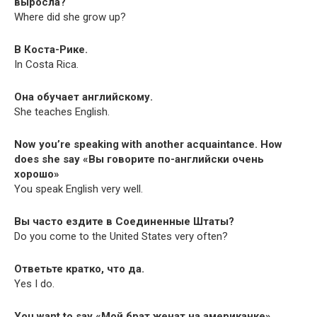
выросла?
Where did she grow up?
В Коста-Рике.
In Cos­ta Rica.
Она обучает английскому.
She teach­es English.
Now you’re speak­ing with anoth­er acquain­tance. How
does she say «Вы говорите по-английски очень
хорошо»
You speak Eng­lish very well.
Вы часто ездите в Соединенные Штаты?
Do you come to the Unit­ed States very often?
Ответьте кратко, что да.
Yes I do.
You want to say «Мой брат женат на американке».