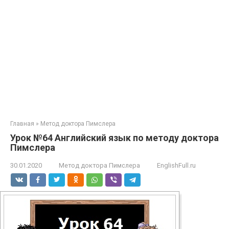
Главная
»
Метод доктора Пимслера
Урок №64 Английский язык по методу доктора
Пимслера
30.01.2020
Метод доктора Пимслера
EnglishFull.ru