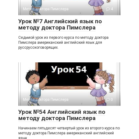
Метод доктора Пимслера
4
Урок №7 Английский язык по
методу доктора Пимслера
Седьмой урок из первого курса по методу доктора
Пимслера американский английский язык для
русcрусскоговорящих.
Метод доктора Пимслера
0
Урок №54 Английский язык по
методу доктора Пимслера
Начинаем пятьдесят четвертый урок из второго курса по
методу доктора Пимслера американский английский
язык