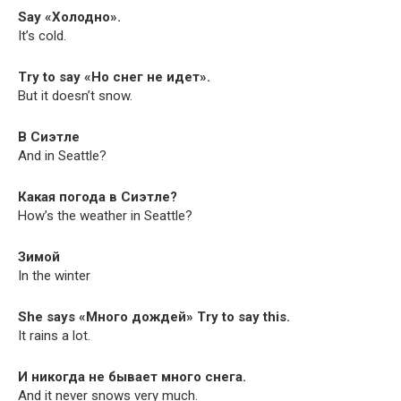
Say «Холодно».
It’s cold.
Try to say «Но снег не идет».
But it doesn’t snow.
В Сиэтле
And in Seattle?
Какая погода в Сиэтле?
How’s the weath­er in Seattle?
Зимой
In the winter
She says «Много дождей» Try to say this.
It rains a lot.
И никогда не бывает много снега.
And it nev­er snows very much.