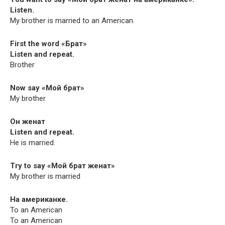
Listen.
My broth­er is mar­ried to an American.
First the word «Брат»
Lis­ten and repeat.
Brother
Now say «Мой брат»
My brother
Он женат
Lis­ten and repeat.
He is married.
Try to say «Мой брат женат»
My broth­er is married
На американке.
To an American
To an American