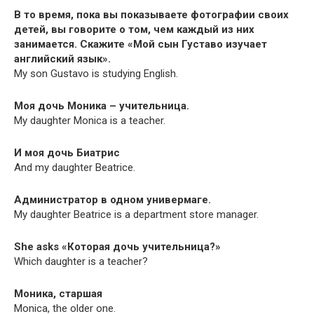
В то время, пока вы показываете фотографии своих
детей, вы говорите о том, чем каждый из них
занимается. Скажите «Мой сын Густаво изучает
английский язык».
My son Gus­ta­vo is study­ing English.
Моя дочь Моника – учительница.
My daugh­ter Mon­i­ca is a teacher.
И моя дочь Биатрис
And my daugh­ter Beatrice.
Администратор в одном универмаге.
My daugh­ter Beat­rice is a depart­ment store manager.
She asks «Которая дочь учительница?»
Which daugh­ter is a teacher?
Моника, старшая
Mon­i­ca, the old­er one.