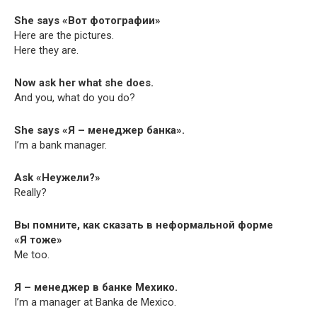
She says «Вот фотографии»
Here are the pictures.
Here they are.
Now ask her what she does.
And you, what do you do?
She says «Я – менеджер банка».
I’m a bank manager.
Ask «Неужели?»
Really?
Вы помните, как сказать в неформальной форме
«Я тоже»
Me too.
Я – менеджер в банке Мехико.
I’m a man­ag­er at Ban­ka de Mexico.