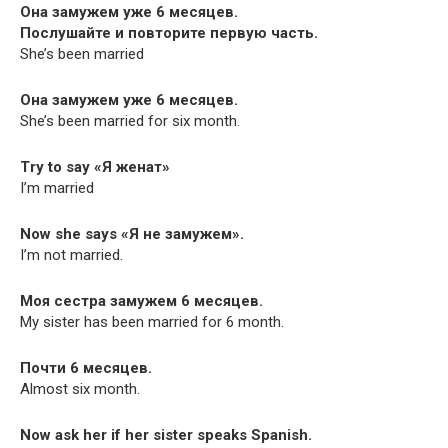
Онa замужем уже 6 месяцев.
Послушайте и повторите первую часть.
She’s been married
Онa замужем уже 6 месяцев.
She’s been mar­ried for six month.
Try to say «Я женат»
I’m married
Now she says «Я не замужем».
I’m not married.
Моя сестра замужем 6 месяцев.
My sis­ter has been mar­ried for 6 month.
Почти 6 месяцев.
Almost six month.
Now ask her if her sis­ter speaks Spanish.