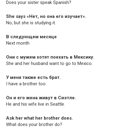
Does your sis­ter speak Spanish?
She says «Нет, но она его изучает».
No, but she is study­ing it.
В следующем месяце
Next month
Они с мужем хотят поехать в Мексику.
She and her hus­band want to go to Mexico.
У меня также есть брат.
I have a broth­er too.
Он и его жена живут в Сиэтле.
He and his wife live in Seattle.
Ask her what her broth­er does.
What does your broth­er do?