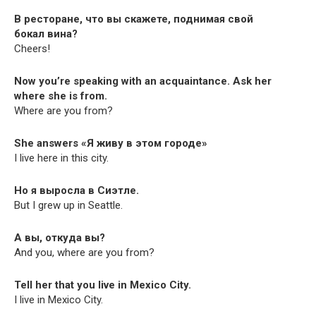
В ресторане, что вы скажете, поднимая свой
бокал вина?
Cheers!
Now you’re speak­ing with an acquain­tance. Ask her
where she is from.
Where are you from?
She answers «Я живу в этом городе»
I live here in this city.
Но я выросла в Сиэтле.
But I grew up in Seattle.
А вы, откуда вы?
And you, where are you from?
Tell her that you live in Mex­i­co City.
I live in Mex­i­co City.