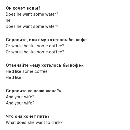
Он хочет воды?
Does he want some water?
he
Does he want some water?
Спросите, или ему хотелось бы кофе.
Or would he like some coffee?
Or would he like some coffee?
Отвечайте «ему хотелось бы кофе».
He’d like some coffee.
He’d like
Спросите «а ваша жена?»
And your wife?
And your wife?
Что она хочет пить?
What does she want to drink?