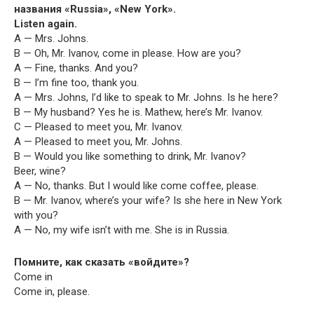
названия «Rus­sia», «New York».
Lis­ten again.
A — Mrs. Johns.
B — Oh, Mr. Ivanov, come in please. How are you?
A — Fine, thanks. And you?
B — I’m fine too, thank you.
A — Mrs. Johns, I’d like to speak to Mr. Johns. Is he here?
B — My hus­band? Yes he is. Math­ew, here’s Mr. Ivanov.
C — Pleased to meet you, Mr. Ivanov.
A — Pleased to meet you, Mr. Johns.
B — Would you like some­thing to drink, Mr. Ivanov?
Beer, wine?
A — No, thanks. But I would like come cof­fee, please.
B — Mr. Ivanov, where’s your wife? Is she here in New York
with you?
A — No, my wife isn’t with me. She is in Russia.
Помните, как сказать «войдите»?
Come in
Come in, please.