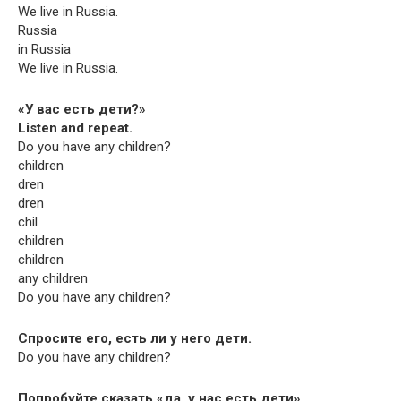
We live in Russia.
Russia
in Russia
We live in Russia.
«У вас есть дети?»
Lis­ten and repeat.
Do you have any children?
children
dren
dren
chil
children
children
any children
Do you have any children?
Спросите его, есть ли у него дети.
Do you have any children?
Попробуйте сказать «да, у нас есть дети».