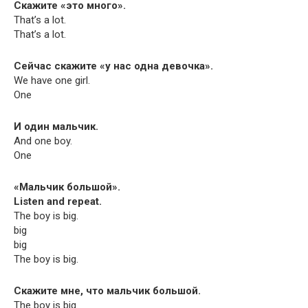
Скажите «это много».
That’s a lot.
That’s a lot.
Сейчас скажите «у нас одна девочка».
We have one girl.
One
И один мальчик.
And one boy.
One
«Мальчик большой».
Lis­ten and repeat.
The boy is big.
big
big
The boy is big.
Скажите мне, что мальчик большой.
The boy is big.