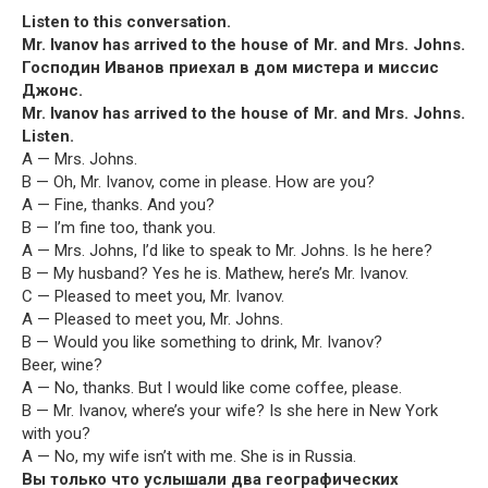
Lis­ten to this conversation.
Mr. Ivanov has arrived to the house of Mr. and Mrs. Johns.
Господин Иванов приехал в дом мистера и миссис
Джонс.
Mr. Ivanov has arrived to the house of Mr. and Mrs. Johns.
Listen.
A — Mrs. Johns.
B — Oh, Mr. Ivanov, come in please. How are you?
A — Fine, thanks. And you?
B — I’m fine too, thank you.
A — Mrs. Johns, I’d like to speak to Mr. Johns. Is he here?
B — My hus­band? Yes he is. Math­ew, here’s Mr. Ivanov.
C — Pleased to meet you, Mr. Ivanov.
A — Pleased to meet you, Mr. Johns.
B — Would you like some­thing to drink, Mr. Ivanov?
Beer, wine?
A — No, thanks. But I would like come cof­fee, please.
B — Mr. Ivanov, where’s your wife? Is she here in New York
with you?
A — No, my wife isn’t with me. She is in Russia.
Вы только что услышали два географических