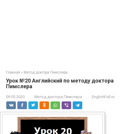
Главная
»
Метод доктора Пимслера
Урок №20 Английский по методу доктора
Пимслера
09.05.2020
Метод доктора Пимслера
EnglishFull.ru