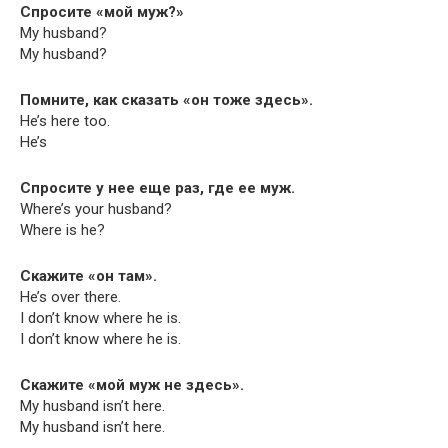
Спросите «мой муж?»
My husband?
My husband?
Помните, как сказать «он тоже здесь».
He’s here too.
He’s
Спросите у нее еще раз, где ее муж.
Where’s your husband?
Where is he?
Скажите «он там».
He’s over there.
I don’t know where he is.
I don’t know where he is.
Скажите «мой муж не здесь».
My hus­band isn’t here.
My hus­band isn’t here.