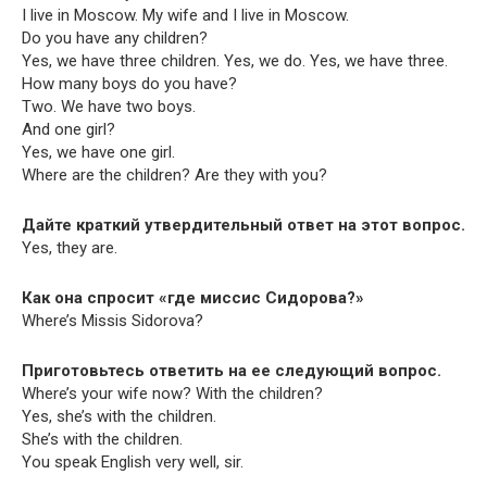
I live in Moscow. My wife and I live in Moscow.
Do you have any children?
Yes, we have three chil­dren. Yes, we do. Yes, we have three.
How many boys do you have?
Two. We have two boys.
And one girl?
Yes, we have one girl.
Where are the chil­dren? Are they with you?
Дайте краткий утвердительный ответ на этот вопрос.
Yes, they are.
Как она спросит «где миссис Сидорова?»
Where’s Mis­sis Sidorova?
Приготовьтесь ответить на ее следующий вопрос.
Where’s your wife now? With the children?
Yes, she’s with the children.
She’s with the children.
You speak Eng­lish very well, sir.