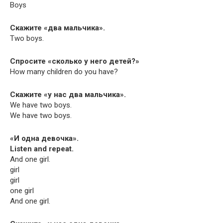
Boys
Скажите «два мальчика».
Two boys.
Спросите «сколько у него детей?»
How many chil­dren do you have?
Скажите «у нас два мальчика».
We have two boys.
We have two boys.
«И одна девочка».
Lis­ten and repeat.
And one girl.
girl
girl
one girl
And one girl.