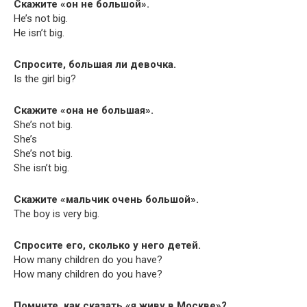
Скажите «он не большой».
He’s not big.
He isn’t big.
Спросите, большая ли девочка.
Is the girl big?
Скажите «она не большая».
She’s not big.
She’s
She’s not big.
She isn’t big.
Скажите «мальчик очень большой».
The boy is very big.
Спросите его, сколько у него детей.
How many chil­dren do you have?
How many chil­dren do you have?
Помните, как сказать «я живу в Москве»?