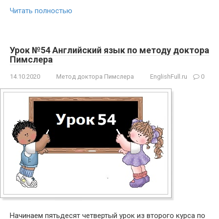
Читать полностью
Урок №54 Английский язык по методу доктора
Пимслера
14.10.2020
Метод доктора Пимслера
EnglishFull.ru
0
Начинаем пятьдесят четвертый урок из второго курса по