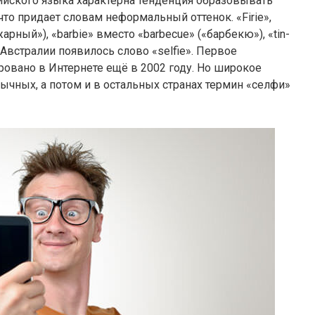
ийского языка характерна тенденция образовывать
что придает словам неформальный оттенок. «Firie»,
жарный»), «bar­bie» вместо «bar­be­cue» («барбекю»), «tin­
в Австралии появилось слово «self­ie». Первое
овано в Интернете ещё в 2002 году. Но широкое
ычных, а потом и в остальных странах термин «селфи»