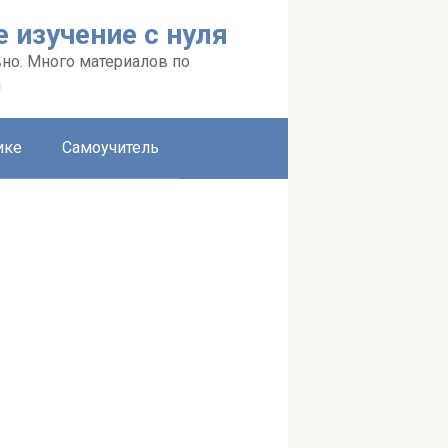
 изучение с нуля
вно. Много материалов по
я
ике
Самоучитель