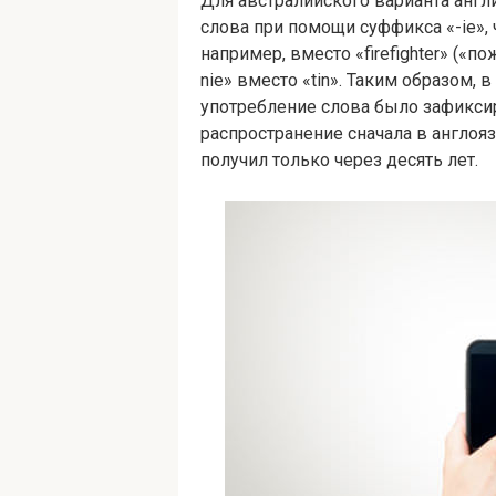
Для австралийского варианта англ
слова при помощи суффикса «-ie», 
например, вместо «fire­fight­er» («по
nie» вместо «tin». Таким образом, 
употребление слова было зафиксир
распространение сначала в англояз
получил только через десять лет.