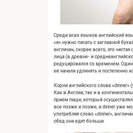
Среди всех языков английский язы
«я» нужно писать с заглавной букв
англичан, скорее всего, это чиста
лица (в древне- и среднеанглийско
редуцировался со временем. Одинок
её начали удлинять и постепенно и
Корни английского слова «din­ner» (
Как в Англии, так и в континентал
приём пищи, который осуществляли
все позже и позже, и din­ner уже м
употребляя слово «din­ner», англич
обед они едят больше.