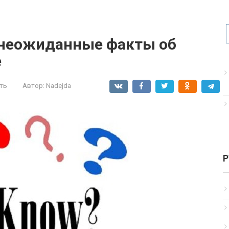
 неожиданные факты об
е
ть
Автор:
Nadejda
Р