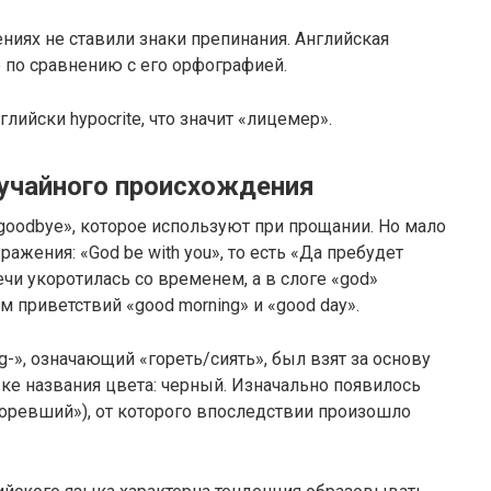
ниях не ставили знаки препинания. Английская
 по сравнению с его орфографией.
лийски hyp­ocrite, что значит «лицемер».
учайного происхождения
good­bye», которое используют при прощании. Но мало
ражения: «God be with you», то есть «Да пребудет
ечи укоротилась со временем, а в слоге «god»
 приветствий «good morn­ing» и «good day».
-», означающий «гореть/сиять», был взят за основу
ке названия цвета: черный. Изначально появилось
сгоревший»), от которого впоследствии произошло