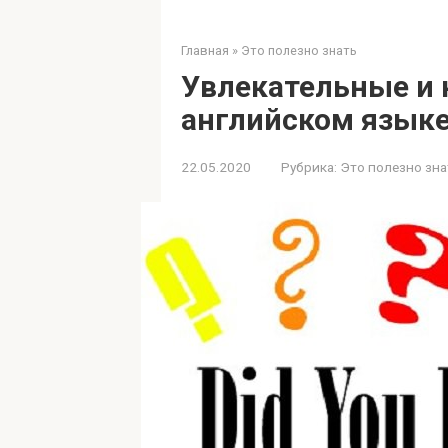
Главная
»
Это полезно знать
Увлекательные и
английском язык
22.05.2020
Рубрика:
Это полезно зна