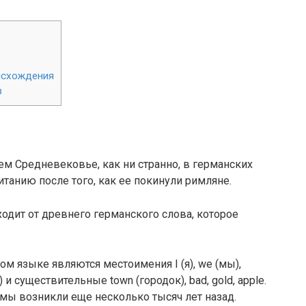
исхождения
в
ем Средневековье, как ни странно, в германских
танию после того, как ее покинули римляне.
сходит от древнего германского слова, которое
 языке являются местоимения I (я), we (мы),
) и существительные town (городок), bad, gold, apple.
емы возникли еще несколько тысяч лет назад.