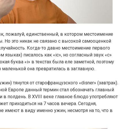
к, пожалуй, единственный, в котором местоимение
ы. Но это никак не связано с высокой самооценкой
я случайность. Когда-то давно местоимение первого
м языках) писалось как «ic», но согласный звук «с»
ая буква «i» в текстах была еле заметной, поэтому
з маленькой она превратилась в заглавную.
ужин) тянутся от старофранцузского «dis­ner» (завтрак).
ьной Европе данный термин стал обозначать главный
 в полдень. В XVIII веке главное блюдо употребляют
ожет приходиться на 7 часов вечера. Сегодня,
ане имеют в виду именно ужин, несмотря на то, что в