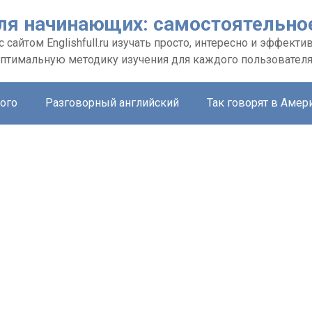
ля начинающих: самостоятельное
сайтом Еnglishfull.ru изучать просто, интересно и эффекти
птимальную методику изучения для каждого пользовател
ого
Разговорный английский
Так говорят в Амер