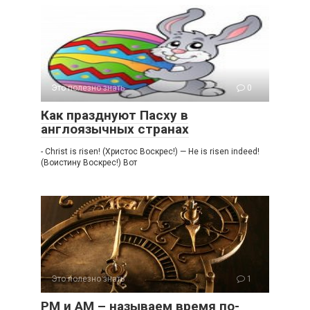
Это полезно знать
0
Как празднуют Пасху в
англоязычных странах
- Christ is risen! (Христос Воскрес!) — He is risen indeed!
(Воистину Воскрес!) Вот
Это полезно знать
1
PM и AM – называем время по-