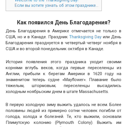
Если вы хотите узнать об этом празднике…
Как появился День Благодарения?
День Благодарения в Америке отмечается не только в
США, но и в Канаде. Праздник
Thanks­giv­ing Day
или День
Благодарения празднуется в четвертый четверг ноября в
США и во второй понедельник октября в Канаде.
История появления этого праздника уходит своими
корнями вглубь веков, когда первые переселенцы из
Англии, прибыли к берегам Америки в 1620 году на
знаменитом теперь судне «Mayflower». Плавание было
тяжелым, штормовым; переселенцы высадились
холодным ноябрьским днем в штате Massachusetts.
В первую холодную зиму выжить удалось не всем. Более
половины людей из примерно сотни человек погибли от
голода, холода и болезней. Те, кто выжили, основали
Плимутскую колонию (Ply­mouth Colony). Выжить им