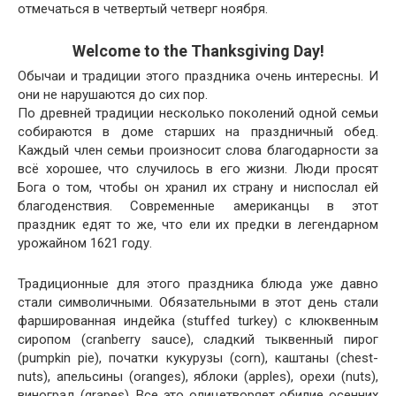
отмечаться в четвертый четверг ноября.
Welcome to the Thanksgiving Day!
Обычаи и традиции этого праздника очень интересны. И
они не нарушаются до сих пор.
По древней традиции несколько поколений одной семьи
собираются в доме старших на праздничный обед.
Каждый член семьи произносит слова благодарности за
всё хорошее, что случилось в его жизни. Люди просят
Бога о том, чтобы он хранил их страну и ниспослал ей
благоденствия. Современные американцы в этот
праздник едят то же, что ели их предки в легендарном
урожайном 1621 году.
Традиционные для этого праздника блюда уже давно
стали символичными. Обязательными в этот день стали
фаршированная индейка (stuffed turkey) с клюквенным
сиропом (cran­ber­ry sauce), сладкий тыквенный пирог
(pump­kin pie), початки кукурузы (corn), каштаны (chest­
nuts), апельсины (oranges), яблоки (apples), орехи (nuts),
виноград (grapes). Все это олицетворяет обилие осенних