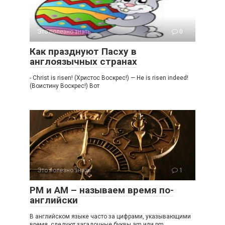
Это полезно знать
0
Как празднуют Пасху в
англоязычных странах
- Christ is risen! (Христос Воскрес!) — He is risen indeed!
(Воистину Воскрес!) Вот
Это полезно знать
1
PM и AM – называем время по-
английски
В английском языке часто за цифрами, указывающими
время, следуют загадочные буквы am или pm.