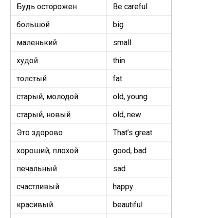
Будь осторожен
Be care­ful
большой
big
маленький
small
худой
thin
толстый
fat
старый, молодой
old, young
старый, новый
old, new
Это здорово
That’s great
хороший, плохой
good, bad
печальный
sad
счастливый
hap­py
красивый
beau­ti­ful