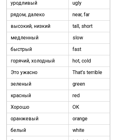
уродливый
ugly
рядом, далеко
near, far
высокий, низкий
tall, short
медленный
slow
быстрый
fast
горячий, холодный
hot, cold
Это ужасно
That’s ter­ri­ble
зеленый
green
красный
red
Хорошо
OK
оранжевый
orange
белый
white