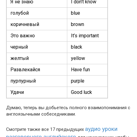
Я не знаю
I don’t know
голубой
blue
коричневый
brown
Это важно
It’s impor­tant
черный
black
желтый
yel­low
Развлекайся
Have fun
пурпурный
pur­ple
Удачи
Good luck
Думаю, теперь вы добьетесь полного взаимопонимания с
англоязычными собеседниками.
аудио уроки
Смотрите также все 17 предыдущих