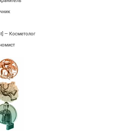
охранитель
очник
ʤıst] — Косметолог
кономист