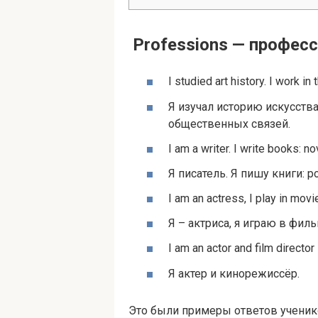
Professions — профес
I stud­ied art his­to­ry. I work
Я изучал историю искусства
общественных связей.
I am a writer. I write books: no
Я писатель. Я пишу книги: 
I am an actress, I play in movi
Я – актриса, я играю в фил
I am an actor and film director
Я актер и кинорежиссёр.
Это были примеры ответов ученик