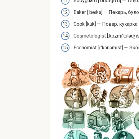
Body­guard [‘bɒdɪɡɑ:d] — Тел
Bak­er [‘beıkə] — Пекарь, бул
Cook [kuk] — Повар, кухарка
Cos­me­tol­o­gist [,kɔzmı’tɔlə
Econ­o­mist [i:‘kɔnəmıst] — Э