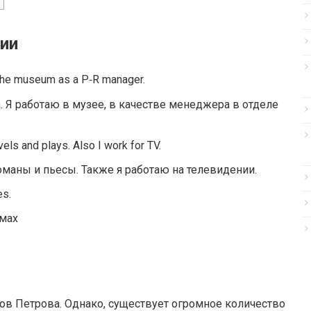
сии
 in the muse­um as a P‑R manager.
. Я работаю в музее, в качестве менеджера в отделе
v­els and plays. Also I work for TV.
романы и пьесы. Также я работаю на телевидении.
es.
ьмах
ов Петрова. Однако, существует огромное количество