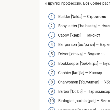
и других профессий. Вот более ра
Builder [‘bıldə] — Строитель
Baby-sit­ter [‘beıbı’sıtə] — Нян
Cab­by [‘kæbı] — Таксист
Bar per­son [bɑ:‘pə:sn] — Бар
Dri­ver [‘draıvə] — Водитель
Book­keep­er [‘bυk-ki:pə] — Бу
Cashier [kæ’ʃıə] — Кассир
Char­woman [‘ʧɑ:,wumən] — У
Bar­ber [‘bɑ:bə] — Парикмахе
Biol­o­gist [baı’ɔləʤıst] — Био