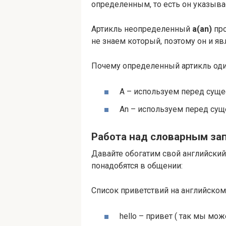
определенным, то есть он указывает
Артикль неопределенный
a(an)
про
не знаем который, поэтому он и я
Почему определенный артикль один
А – используем перед суще
An – используем перед сущ
Работа над словарным за
Давайте обогатим свой английский
понадобятся в общении:
Список приветствий на английском
hel­lo – привет ( так мы 