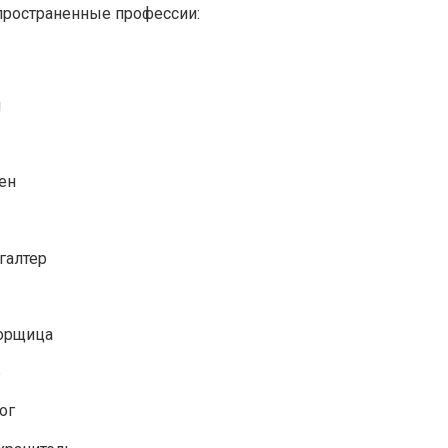
спространенные профессии:
я
мен
хгалтер
борщица
р
лог