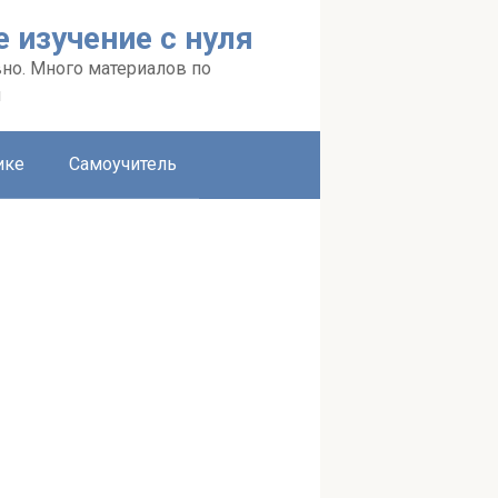
 изучение с нуля
вно. Много материалов по
я
ике
Самоучитель