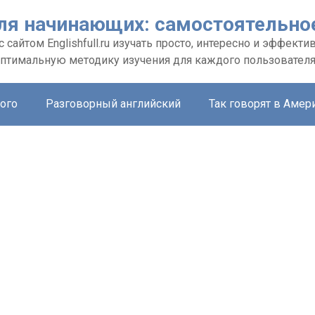
ля начинающих: самостоятельное
сайтом Еnglishfull.ru изучать просто, интересно и эффекти
птимальную методику изучения для каждого пользовател
ого
Разговорный английский
Так говорят в Амер