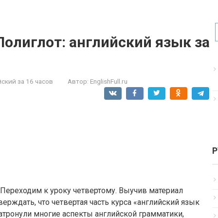
Полиглот: английский язык за
ский за 16 часов
Автор:
EnglishFull.ru
Р
Переходим к уроку четвертому. Выучив материал
верждать, что четвертая часть курса «английский язык
затронули многие аспекты английской грамматики,