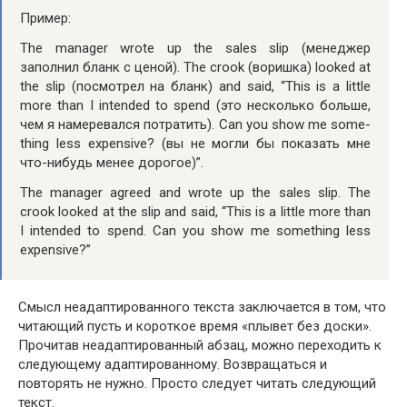
Пример:
The man­ag­er wrote up the sales slip (менеджер
заполнил бланк с ценой). The crook (воришка) looked at
the slip (посмотрел на бланк) and said, “This is a lit­tle
more than I intend­ed to spend (это несколько больше,
чем я намеревался потратить). Can you show me some­
thing less expen­sive? (вы не могли бы показать мне
что-нибудь менее дорогое)”.
The man­ag­er agreed and wrote up the sales slip. The
crook looked at the slip and said, “This is a lit­tle more than
I intend­ed to spend. Can you show me some­thing less
expensive?”
Смысл неадаптированного текста заключается в том, что
читающий пусть и короткое время «плывет без доски».
Прочитав неадаптированный абзац, можно переходить к
следующему адаптированному. Возвращаться и
повторять не нужно. Просто следует читать следующий
текст.