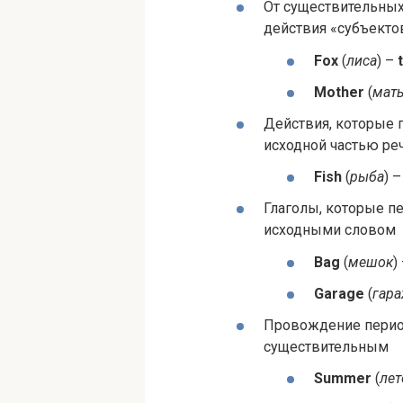
От существительных
действия «субъекто
Fox
(
лиса
) –
Moth­er
(
мат
Действия, которые п
исходной частью ре
Fish
(
рыба
) 
Глаголы, которые п
исходными словом
Bag
(
мешок
)
Garage
(
гар
Провождение перио
существительным
Sum­mer
(
лет