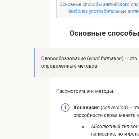
Основные способы английского сл
Наиболее употребительные англ
Основные способы
Словообразование (
word for­ma­tion
) — эт
определенных методов
Рассмотрим эти методы.
Конверсия
(
con­ver­sion
) – э
способности слова менять ч
Абсолютный тип кон
написание, но и фо