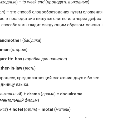
ыходные
) –
to week-end
(
проводить выходные
)
ion
) – это способ словообразования путем сложения
ые в последствии пишутся слитно или через дефис.
 способом выглядит следующим образом: основа +
and­moth­er
(
бабушка
)
h­man
(
сторож
)
g­a­rette-box
(
коробка для папирос
)
ather-in-law
(
тесть
)
 процесс, предполагающий сложение двух и более
единицу языка.
ентальный
)
+ dra­ma
(
драма
) =
docu­d­ra­ma
ументальный фильм
)
ист
)
+
hotel
(
отель
) =
motel
(
мотель
)