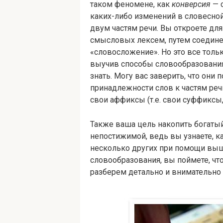
таком феномене, как
конверсия
— 
каких-либо изменений в словесной 
двум частям речи. Вы откроете дл
смысловых лексем, путем соединен
«словосложение». Но это все тольк
выучив способы словообразования 
знать. Могу вас заверить, что он
принадлежности слов к частям речи
свои аффиксы (т.е. свои суффиксы
Также ваша цель накопить богатый
непостижимой, ведь вы узнаете, ка
несколько других при помощи вы
словообразования, вы поймете, что
разберем детально и внимательно