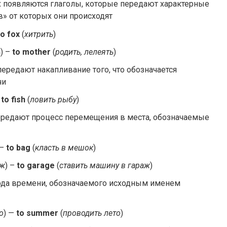
 появляются глаголы, которые передают характерные
в» от которых они происходят
to fox
(
хитрить
)
ь
) –
to moth­er
(
родить, лелеять
)
ередают накапливание того, что обозначается
чи
–
to fish
(
ловить рыбу
)
ередают процесс перемещения в места, обозначаемые
 –
to bag
(
класть в мешок
)
аж
) –
to garage
(
ставить машину в гараж
)
да времени, обозначаемого исходным именем
о
) —
to sum­mer
(
проводить лето
)