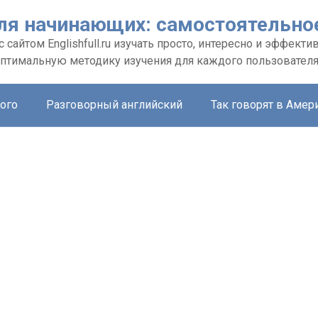
ля начинающих: самостоятельное
сайтом Еnglishfull.ru изучать просто, интересно и эффекти
птимальную методику изучения для каждого пользовател
ого
Разговорный английский
Так говорят в Амер