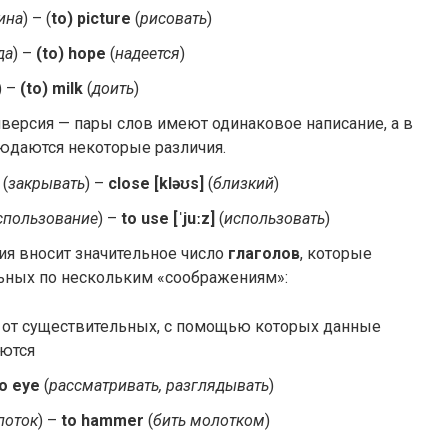
ина
) – (
to) pic­ture
(
рисовать
)
да
) –
(to) hope
(
надеется
)
) –
(to) milk
(
доить
)
версия — пары слов имеют одинаковое написание, а в
юдаются некоторые различия.
(
закрывать
) –
close [kləʊs]
(
близкий
)
спользование
) –
to use [ˈjuːz]
(
использовать
)
ия вносит значительное число
глаголов
, которые
ьных по нескольким «соображениям»:
 от существительных, с помощью которых данные
аются
o eye
(
рассматривать, разглядывать
)
лоток
) –
to ham­mer
(
бить молотком
)