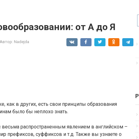
вообразовании: от А до Я
Автор:
Nadejda
Р
е, как в других, есть свои принципы образования
инам было бы неплохо знать.
с весьма распространенным явлением в английском –
мир префиксов, суффиксов и т.д. Также вы узнаете о