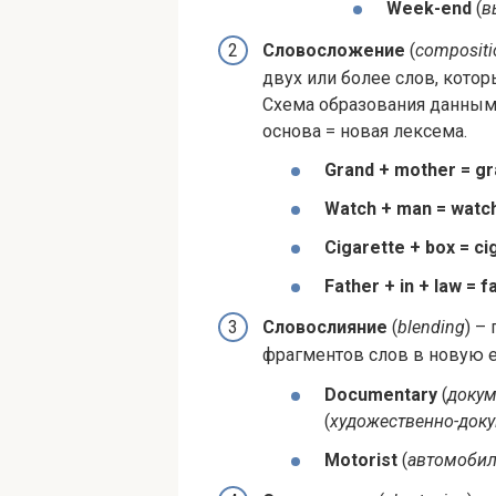
Week-end
(
в
Словосложение
(
com­po­si­t
двух или более слов, котор
Схема образования данным
основа = новая лексема.
Grand + moth­er
= gr
Watch + man = watc
Cig­a­rette + box = ci
Father + in + law
= f
Словослияние
(
blend­ing
) –
фрагментов слов в новую 
Doc­u­men­tary
(
докум
(
художественно-док
Motorist
(
автомобил