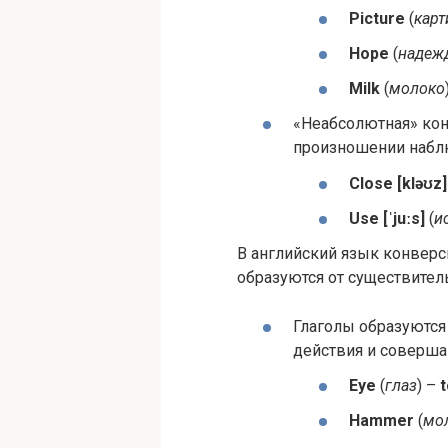
Pic­ture
(
карт
Hope
(
надеж
Milk
(
молоко
«Неабсолютная» кон
произношении набл
Close [kləʊz]
Use [ˈjuːs]
(
и
В английский язык конверс
образуются от существител
Глаголы образуются
действия и соверш
Eye
(
глаз
) –
t
Ham­mer
(
мо