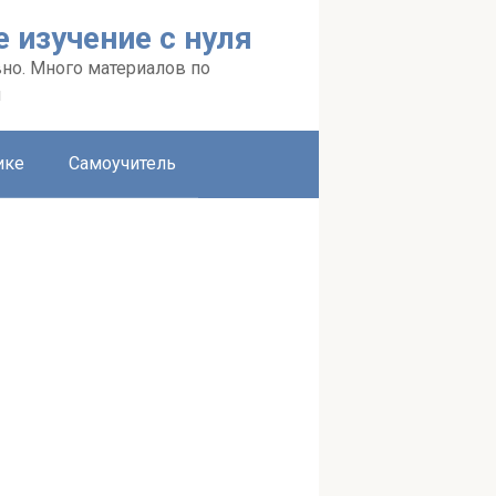
 изучение с нуля
вно. Много материалов по
я
ике
Самоучитель