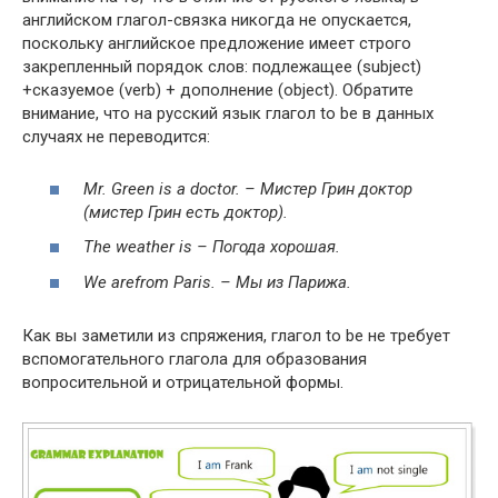
английском глагол-связка никогда не опускается,
поскольку английское предложение имеет строго
закрепленный порядок слов: подлежащее (sub­ject)
+сказуемое (verb) + дополнение (object). Обратите
внимание, что на русский язык глагол to be в данных
случаях не переводится:
Mr.
Green
is a
doc­tor. – Мистер Грин доктор
(мистер Грин есть доктор).
The weath­er is – Погода
хорошая
.
We are­from Paris. – Мы
из
Парижа
.
Как вы заметили из спряжения, глагол to be не требует
вспомогательного глагола для образования
вопросительной и отрицательной формы.