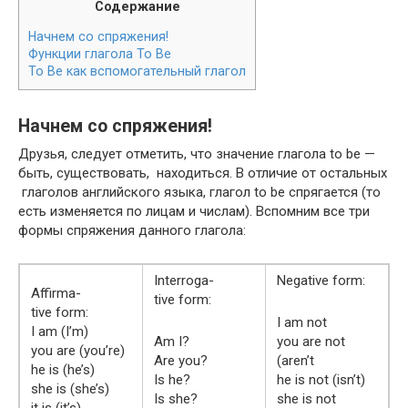
Содержание
Начнем со спряжения!
Функции глагола To Be
To Be как вспомогательный глагол
Начнем со спряжения!
Друзья, следует отметить, что значение глагола to be —
быть, существовать, находиться. В отличие от остальных
глаголов английского языка, глагол to be спрягается (то
есть изменяется по лицам и числам). Вспомним все три
формы спряжения данного глагола:
Inter­rog­a­
Neg­a­tive form:
Affir­ma­
tive form:
tive form:
I am not
I am (I’m)
Am I?
you are not
you are (you’re)
Are you?
(aren’t
he is (he’s)
Is he?
he is not (isn’t)
she is (she’s)
Is she?
she is not