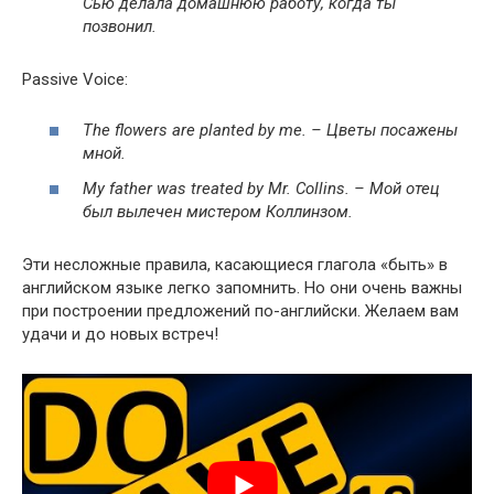
Сью
делала
домашнюю
работу, когда ты
позвонил.
Pas­sive Voice:
The flow­ers are plant­ed by me. – Цветы
посажены
мной
.
My father was treat­ed by Mr. Collins. – Мой
отец
был
вылечен
мистером
Коллинзом
.
Эти несложные правила, касающиеся глагола «быть» в
английском языке легко запомнить. Но они очень важны
при построении предложений по-английски. Желаем вам
удачи и до новых встреч!