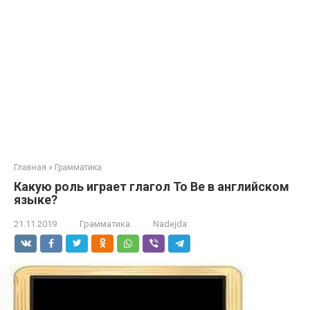
Главная
»
Грамматика
Какую роль играет глагол To Be в английском
языке?
21.11.2019
Грамматика
Nadejda