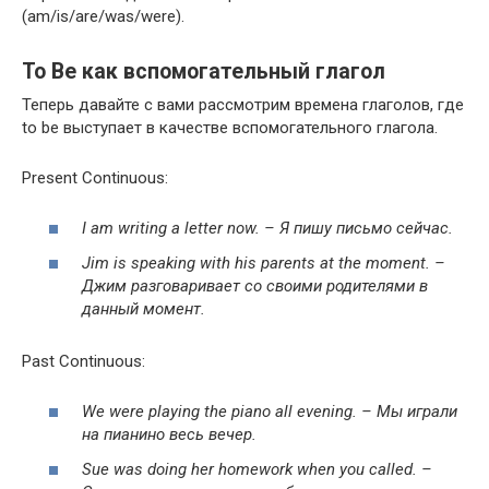
(am/is/are/was/were).
To Be как вспомогательный глагол
Теперь давайте с вами рассмотрим времена глаголов, где
to be выступает в качестве вспомогательного глагола.
Present Con­tin­u­ous:
I am writ­ing a let­ter now. – Я
пишу
письмо
сейчас
.
Jim
is
speak­ing
with
his
par­ents
at
the
moment. –
Джим разговаривает со своими родителями в
данный момент.
Past Con­tin­u­ous:
We were play­ing the piano all evening. – Мы
играли
на
пианино
весь
вечер
.
Sue was doing her home­work when you called. –