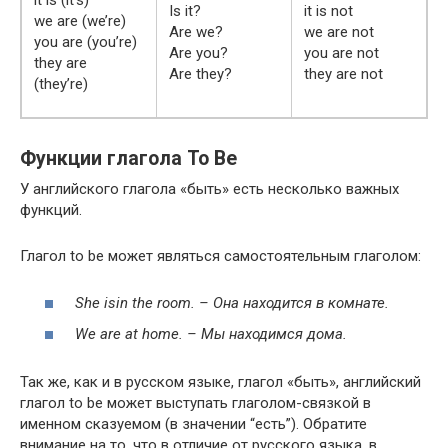
it is (it’s)
Is it?
it is not
we are (we’re)
Are we?
we are not
you are (you’re)
Are you?
you are not
they are
Are they?
they are not
(they’re)
Функции глагола To Be
У английского глагола «быть» есть несколько важных
функций.
Глагол to be может являться самостоятельным глаголом:
She
is
in
the
room. – Она находится в комнате.
We
are
at
home. – Мы находимся дома.
Так же, как и в русском языке, глагол «быть», английский
глагол to be может выступать глаголом-связкой в
именном сказуемом (в значении “есть”). Обратите
внимание на то, что в отличие от русского языка, в