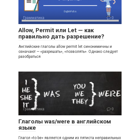
Грамматика
0
Allow, Permit или Let — как
правильно дать разрешение?
Английские глаголы allow per­mit let синонимичны и
означают — «разрешать», «позволять». Однако следует
разобраться
Грамматика
0
Глаголы was/were в английском
языке
Глагол «to be» являeтcя одним из пятиста нeп­paвильных