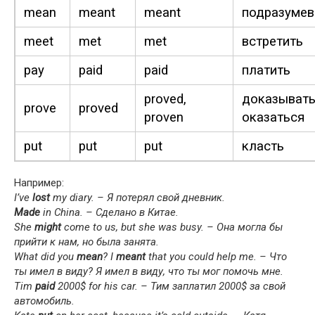
mean
meant
meant
подразумев
meet
met
met
встретить
pay
paid
paid
платить
proved,
доказывать
prove
proved
proven
оказаться
put
put
put
класть
Например:
I’ve
lost
my diary. – Я потерял свой дневник.
Made
in Chi­na. – Сделано в Китае.
She
might
come to us, but she was busy. – Она могла бы
прийти к нам, но была занята.
What did you
mean
? I
meant
that you could help me. – Что
ты имел в виду? Я имел в виду, что ты мог помочь мне.
Tim
paid
2000$ for his car. – Тим заплатил 2000$ за свой
автомобиль.