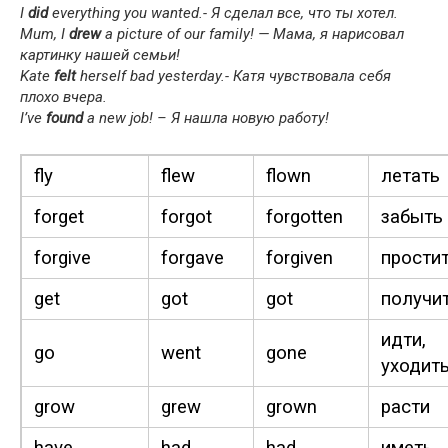
I
did
every­thing you want­ed.- Я сделал все, что ты хотел.
Mum, I
drew
a pic­ture of our fam­i­ly! — Мама, я нарисовал
картинку нашей семьи!
Kate
felt
her­self bad yes­ter­day.- Катя чувствовала себя
плохо вчера.
I’ve
found
a new job! – Я нашла новую работу!
fly
flew
flown
летать
for­get
for­got
for­got­ten
забыть
for­give
for­gave
for­giv­en
прости
get
got
got
получи
идти,
go
went
gone
уходит
grow
grew
grown
расти
have
had
had
иметь