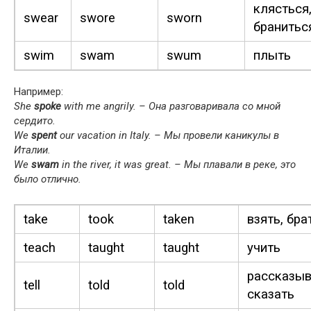
клясться
swear
swore
sworn
бранитьс
swim
swam
swum
плыть
Например:
She
spoke
with me angri­ly. – Она разговаривала со мной
сердито.
We
spent
our vaca­tion in Italy. – Мы провели каникулы в
Италии.
We
swam
in the riv­er, it was great. – Мы плавали в реке, это
было отлично.
take
took
tak­en
взять, бра
teach
taught
taught
учить
рассказыв
tell
told
told
сказать