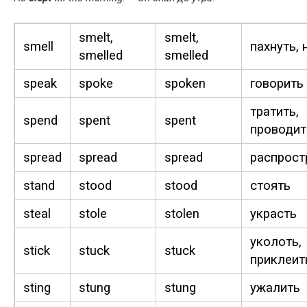
smelt,
smelt,
smell
пахнуть,
smelled
smelled
speak
spoke
spo­ken
говорить
тратить,
spend
spent
spent
проводит
spread
spread
spread
распрост
stand
stood
stood
стоять
steal
stole
stolen
украсть
уколоть,
stick
stuck
stuck
приклеит
sting
stung
stung
ужалить