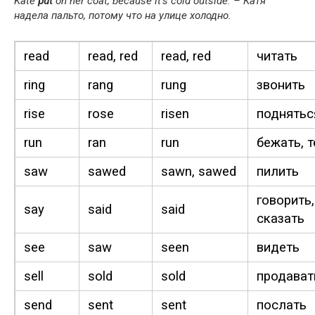
Kate
put
on her coat, because it’s cold out­side. – Катя
надела пальто, потому что на улице холодно.
read
read, red
read, red
читать
ring
rang
rung
звонить
rise
rose
risen
поднятьс
run
ran
run
бежать, т
saw
sawed
sawn, sawed
пилить
говорить,
say
said
said
сказать
see
saw
seen
видеть
sell
sold
sold
продават
send
sent
sent
послать