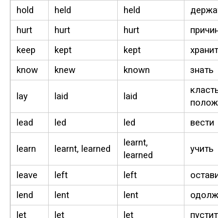
hold
held
held
держа
hurt
hurt
hurt
причи
keep
kept
kept
храни
know
knew
known
знать
класть
lay
laid
laid
полож
lead
led
led
вести
learnt,
learn
learnt, learned
учить
learned
leave
left
left
остав
lend
lent
lent
одолж
let
let
let
пустит