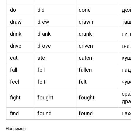
do
did
done
дел
draw
drew
drawn
тащ
drink
drank
drunk
пит
dri­ve
drove
dri­ven
гна
eat
ate
eat­en
куш
fall
fell
fall­en
пад
feel
felt
felt
чув
сра
fight
fought
fought
дра
find
found
found
нах
Например: