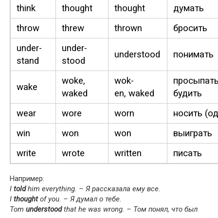
think
thought
thought
думать
throw
threw
thrown
бросить
under­
under­
under­stood
понимать
stand
stood
woke,
wok­
просыпать
wake
waked
en, waked
будить
wear
wore
worn
носить (о
win
won
won
выиграть
write
wrote
writ­ten
писать
Например:
I
told
him every­thing. – Я рассказала ему все.
I
thought
of you. – Я думал о тебе.
Tom
under­stood
that he was wrong. – Том понял, что был