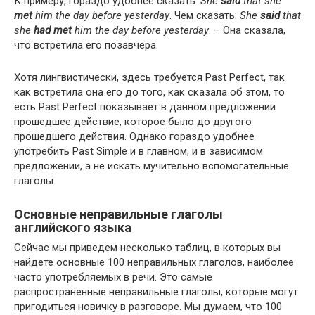
К примеру, гораздо удобнее сказать:
She
said
that she
met
him the day before yes­ter­day
. Чем сказать:
She
said
that
she
had met
him the day before yes­ter­day
. – Она сказала,
что встретила его позавчера.
Хотя лингвистически, здесь требуется Past Per­fect, так
как встретила она его до того, как сказала об этом, то
есть Past Per­fect показывает в данном предложении
прошедшее действие, которое было до другого
прошедшего действия. Однако гораздо удобнее
употребить Past Sim­ple и в главном, и в зависимом
предложении, а не искать мучительно вспомогательные
глаголы.
Основные неправильные глаголы
английского языка
Сейчас мы приведем несколько таблиц, в которых вы
найдете основные 100 неправильных глаголов, наиболее
часто употребляемых в речи. Это самые
распространенные неправильные глаголы, которые могут
пригодиться новичку в разговоре. Мы думаем, что 100