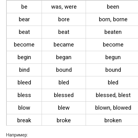
be
was, were
been
bear
bore
born, borne
beat
beat
beat­en
become
became
become
begin
began
begun
bind
bound
bound
bleed
bled
bled
bless
blessed
blessed, blest
blow
blew
blown, blowed
break
broke
bro­ken
Например: