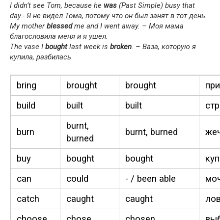
I didn’t see Tom, because he
was
(Past Sim­ple) busy that
day.- Я не видел Тома, потому что он был занят в тот день.
My moth­er
blessed
me and I went away. – Моя мама
благословила меня и я ушел.
The vase I
bought
last week is
bro­ken
. – Ваза, которую я
купила, разбилась
.
bring
brought
brought
при
build
built
built
стр
burnt,
burn
burnt, burned
жеч
burned
buy
bought
bought
куп
can
could
- / been able
моч
catch
caught
caught
лов
choose
chose
cho­sen
вы