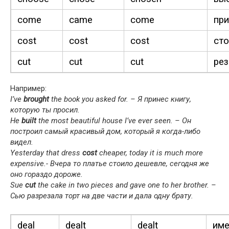
come
came
come
при
cost
cost
cost
сто
cut
cut
cut
рез
Например:
I’ve
brought
the book you asked for. – Я принес книгу,
которую ты просил.
He
built
the most beau­ti­ful house I’ve ever seen. – Он
построил самый красивый дом, который я когда-либо
видел.
Yes­ter­day that dress
cost
cheap­er, today it is much more
expen­sive.- Вчера то платье стоило дешевле, сегодня же
оно гораздо дороже.
Sue
cut
the cake in two pieces and gave one to her broth­er. –
Сью разрезала торт на две части и дала одну брату.
deal
dealt
dealt
име