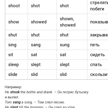
стрелят
shoot
shot
shot
побеги
shown,
show
showed
показыв
showed
shut
shut
shut
закрыва
sing
sang
sung
петь
sit
sat
sat
сидеть
sleep
slept
slept
спать
slide
slid
slid
скользи
Например:
He
shook
the bot­tle and drank. – Он потряс бутылку
и выпил.
Tom
sang
a song. – Том спел песню.
He
slept
till the morn­ing. – Он спал до утра.