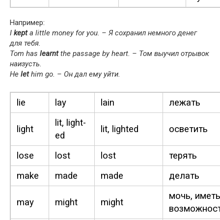
Например:
I
kept
a lit­tle mon­ey for you. – Я сохранил немного денег
для тебя.
Tom has
learnt
the pas­sage by heart. – Том выучил отрывок
наизусть.
He
let
him go. – Он дал ему уйти.
lie
lay
lain
лежать
lit, light­
light
lit, light­ed
осветить
ed
lose
lost
lost
терять
make
made
made
делать
мочь, имет
may
might
might
возможнос