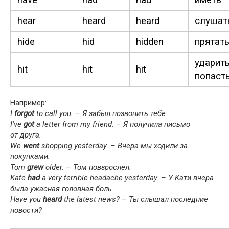
hear
heard
heard
слушат
hide
hid
hid­den
прятать
ударить
hit
hit
hit
попаст
Например:
I
for­got
to call you. – Я забыл позвонить тебе.
I’ve
got
a let­ter from my friend. – Я получила письмо
от друга.
We
went
shop­ping yes­ter­day. – Вчера мы ходили за
покупками.
Tom
grew
old­er. – Том повзрослел.
Kate
had
a very ter­ri­ble headache yes­ter­day. – У Кати вчера
была ужасная головная боль.
Have you
heard
the lat­est news? – Ты слышал последние
новости?