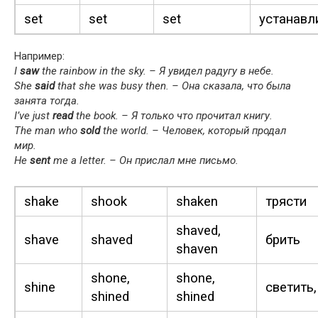
set
set
set
устанавл
Например:
I
saw
the rain­bow in the sky. – Я увидел радугу в небе.
She
said
that she was busy then. – Она сказала, что была
занята тогда.
I’ve just
read
the book. – Я только что прочитал книгу.
The man who
sold
the world. – Человек, который продал
мир.
He
sent
me a let­ter. – Он прислал мне письмо.
shake
shook
shak­en
трясти
shaved,
shave
shaved
брить
shaven
shone,
shone,
shine
светить,
shined
shined